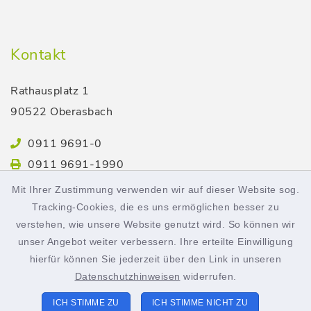
Kontakt
Rathausplatz 1
90522 Oberasbach
0911 9691-0
0911 9691-1990
stadt@oberasbach.de
Mit Ihrer Zustimmung verwenden wir auf dieser Website sog.
Tracking-Cookies, die es uns ermöglichen besser zu
verstehen, wie unsere Website genutzt wird. So können wir
Öffnungszeiten
unser Angebot weiter verbessern. Ihre erteilte Einwilligung
hierfür können Sie jederzeit über den Link in unseren
Montag bis Freitag:
Datenschutzhinweisen
widerrufen.
8.00-12.00 Uhr
ICH STIMME ZU
ICH STIMME NICHT ZU