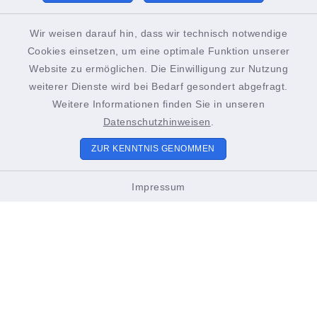
Mittwoch zusätzlich:
Wir weisen darauf hin, dass wir technisch notwendige
13.00-18.00 Uhr
Cookies einsetzen, um eine optimale Funktion unserer
Bürgerinnen und Bürger werden gebeten, spätestens
Website zu ermöglichen. Die Einwilligung zur Nutzung
weiterer Dienste wird bei Bedarf gesondert abgefragt.
15 Minuten vor Ende der Öffnungszeiten im jeweiligen
Weitere Informationen finden Sie in unseren
Amt zu erscheinen, um sicherzustellen, dass ihre
Datenschutzhinweisen
.
Anliegen vollständig und zufriedenstellend bearbeitet
ZUR KENNTNIS GENOMMEN
werden können. Vielen Dank für Ihr Verständnis!
Impressum
Sitemap
Unsere Stadt
Bürgerservice & Politik