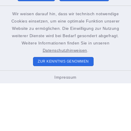
Mittwoch zusätzlich:
13.00-18.00 Uhr
Wir weisen darauf hin, dass wir technisch notwendige
Cookies einsetzen, um eine optimale Funktion unserer
Bürgerinnen und Bürger werden gebeten, spätestens
Website zu ermöglichen. Die Einwilligung zur Nutzung
15 Minuten vor Ende der Öffnungszeiten im jeweiligen
weiterer Dienste wird bei Bedarf gesondert abgefragt.
Weitere Informationen finden Sie in unseren
Amt zu erscheinen, um sicherzustellen, dass ihre
Datenschutzhinweisen
.
Anliegen vollständig und zufriedenstellend bearbeitet
werden können. Vielen Dank für Ihr Verständnis!
ZUR KENNTNIS GENOMMEN
Impressum
Sitemap
Unsere Stadt
Bürgerservice & Politik