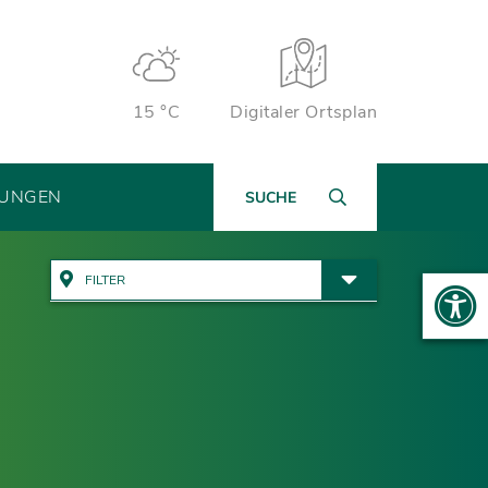
15 °C
Digitaler Ortsplan
TUNGEN
SUCHE
FILTER
Alle Adressen anzeigen
Ämter & Öffentliche
Einrichtungen
Rathaus
Bauen, Wohnen & Garten
Wichtige Adressen
Bildung & Kinderbetreuung