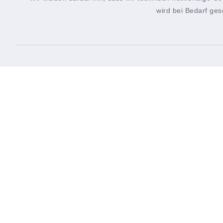
wird bei Bedarf ges
Rathausplatz 1
Montag
90522 Oberasbach
8.00-1
0911 9691-0
Mittwo
0911 9691-1990
13.00-
stadt@oberasbach.de
Bürger
gebete
vor En
jeweil
sicherz
vollstä
bearbe
Dank f