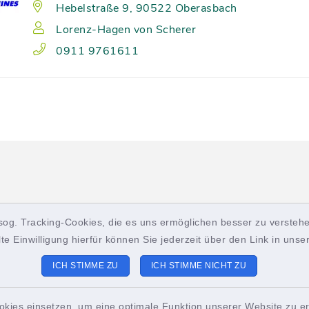
Hebelstraße 9, 90522 Oberasbach
Lorenz-Hagen von Scherer
0911 9761611
ch
sog. Tracking-Cookies, die es uns ermöglichen besser zu verstehe
lte Einwilligung hierfür können Sie jederzeit über den Link in uns
ICH STIMME ZU
ICH STIMME NICHT ZU
ungszeiten
Sitemap
okies einsetzen, um eine optimale Funktion unserer Website zu er