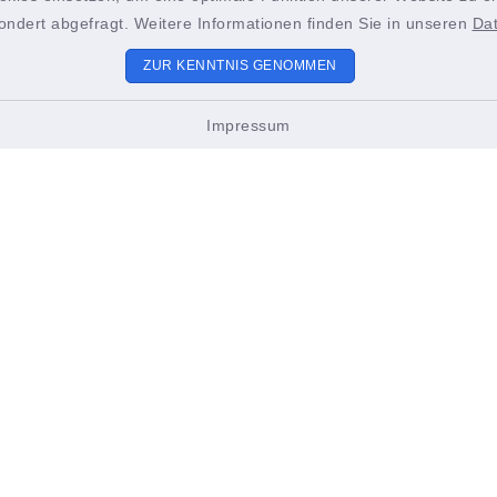
ondert abgefragt. Weitere Informationen finden Sie in unseren
Da
 bis Freitag:
Unsere Stadt
ZUR KENNTNIS GENOMMEN
2.00 Uhr
Bürgerservice & Politi
Impressum
ch zusätzlich:
18.00 Uhr
Leben & Erleben
innen und Bürger werden
Veranstaltungen
n, spätestens 15 Minuten
de der Öffnungszeiten im
igen Amt zu erscheinen, um
ustellen, dass ihre Anliegen
ndig und zufriedenstellend
itet werden können. Vielen
ür Ihr Verständnis!