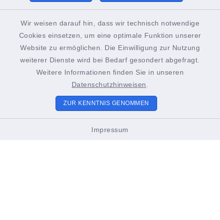
Mittwoch zusätzlich:
13.00-18.00 Uhr
Wir weisen darauf hin, dass wir technisch notwendige
Cookies einsetzen, um eine optimale Funktion unserer
Bürgerinnen und Bürger werden gebeten, spätestens
Website zu ermöglichen. Die Einwilligung zur Nutzung
15 Minuten vor Ende der Öffnungszeiten im jeweiligen
weiterer Dienste wird bei Bedarf gesondert abgefragt.
Weitere Informationen finden Sie in unseren
Amt zu erscheinen, um sicherzustellen, dass ihre
Datenschutzhinweisen
.
Anliegen vollständig und zufriedenstellend bearbeitet
werden können. Vielen Dank für Ihr Verständnis!
ZUR KENNTNIS GENOMMEN
Impressum
Sitemap
Unsere Stadt
Bürgerservice & Politik