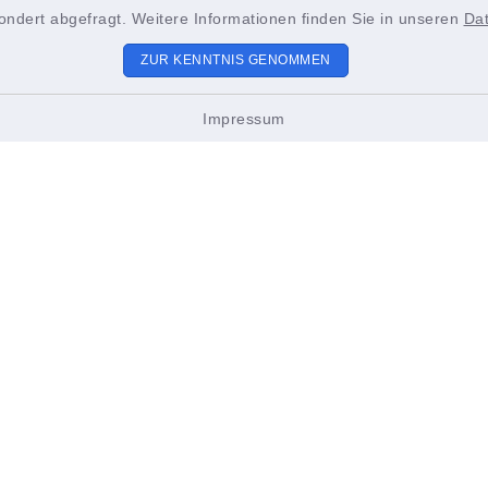
ondert abgefragt. Weitere Informationen finden Sie in unseren
Da
ungszeiten
Sitemap
ZUR KENNTNIS GENOMMEN
 bis Freitag:
Unsere Stadt
Impressum
2.00 Uhr
Bürgerservice & Politi
ch zusätzlich:
18.00 Uhr
Leben & Erleben
innen und Bürger werden
Veranstaltungen
n, spätestens 15 Minuten
de der Öffnungszeiten im
igen Amt zu erscheinen, um
ustellen, dass ihre Anliegen
ndig und zufriedenstellend
itet werden können. Vielen
ür Ihr Verständnis!