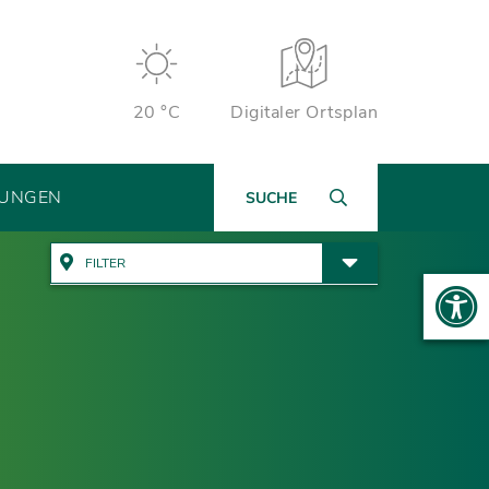
20 °C
Digitaler Ortsplan
TUNGEN
SUCHE
FILTER
Alle Adressen anzeigen
Ämter & Öffentliche
Einrichtungen
Rathaus
Bauen, Wohnen & Garten
Wichtige Adressen
Bildung & Kinderbetreuung