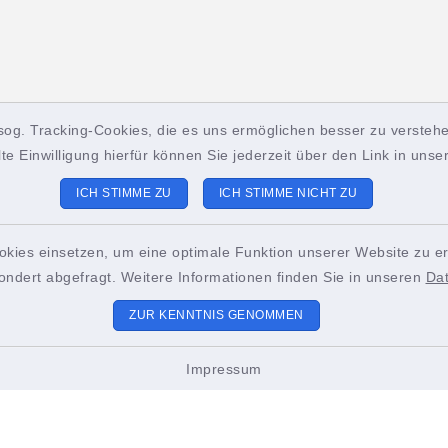
ungszeiten
Sitemap
sog. Tracking-Cookies, die es uns ermöglichen besser zu verstehe
lte Einwilligung hierfür können Sie jederzeit über den Link in uns
 bis Freitag:
Unsere Stadt
ICH STIMME ZU
ICH STIMME NICHT ZU
2.00 Uhr
Bürgerservice & Politi
ch zusätzlich:
okies einsetzen, um eine optimale Funktion unserer Website zu er
18.00 Uhr
ondert abgefragt. Weitere Informationen finden Sie in unseren
Da
Leben & Erleben
ZUR KENNTNIS GENOMMEN
innen und Bürger werden
Veranstaltungen
n, spätestens 15 Minuten
Impressum
de der Öffnungszeiten im
igen Amt zu erscheinen, um
ustellen, dass ihre Anliegen