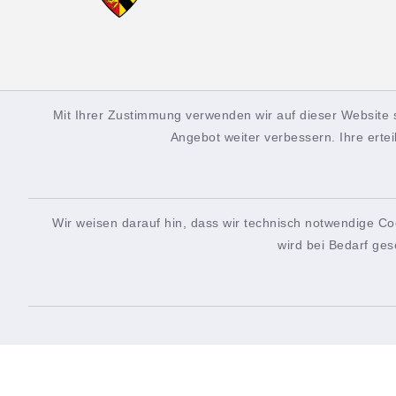
Kontakt
Öffn
Mit Ihrer Zustimmung verwenden wir auf dieser Website 
Angebot weiter verbessern. Ihre ertei
Rathausplatz 1
Montag
90522 Oberasbach
8.00-1
0911 9691-0
Mittwo
Wir weisen darauf hin, dass wir technisch notwendige Co
0911 9691-1990
13.00-
wird bei Bedarf ges
stadt@oberasbach.de
Bürger
gebete
vor En
jeweil
sicherz