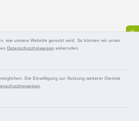
SERVICE
Quicklinks
n, wie unsere Website genutzt wird. So können wir unser
eren
Datenschutzhinweisen
widerrufen.
Landkreis Fürth
k
Fairtrade-Stadt Oberasbach
möglichen. Die Einwilligung zur Nutzung weiterer Dienste
tenschutzhinweisen
.
Demenzfreundliche
Kommune
Fahrradfreundliche Kommune
Kommunale Allianz Biberttal-
Dillenberg