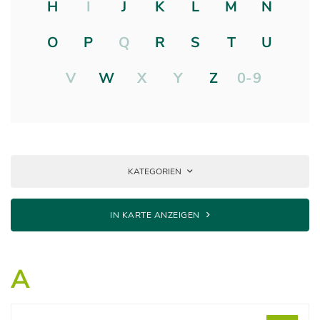
H
I
J
K
L
M
N
O
P
Q
R
S
T
U
V
W
X
Y
Z
0-9
KATEGORIEN
IN KARTE ANZEIGEN
A