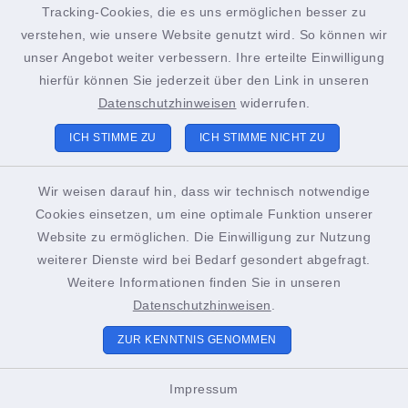
Tracking-Cookies, die es uns ermöglichen besser zu
verstehen, wie unsere Website genutzt wird. So können wir
Unsere Stadt
unser Angebot weiter verbessern. Ihre erteilte Einwilligung
hierfür können Sie jederzeit über den Link in unseren
Bürgerservice & Politik
Datenschutzhinweisen
widerrufen.
Leben & Erleben
ICH STIMME ZU
ICH STIMME NICHT ZU
Veranstaltungen
Wir weisen darauf hin, dass wir technisch notwendige
Cookies einsetzen, um eine optimale Funktion unserer
Website zu ermöglichen. Die Einwilligung zur Nutzung
Quicklinks
weiterer Dienste wird bei Bedarf gesondert abgefragt.
Weitere Informationen finden Sie in unseren
Datenschutzhinweisen
.
Landkreis Fürth
ZUR KENNTNIS GENOMMEN
Fairtrade-Stadt Oberasbach
Impressum
Demenzfreundliche Kommune