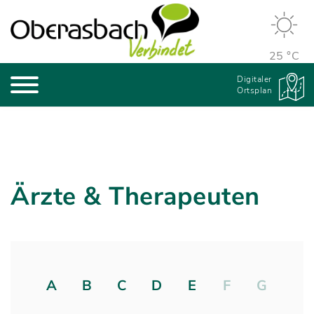
25 °C
Digitaler
Ortsplan
Ärzte & Therapeuten
A
B
C
D
E
F
G