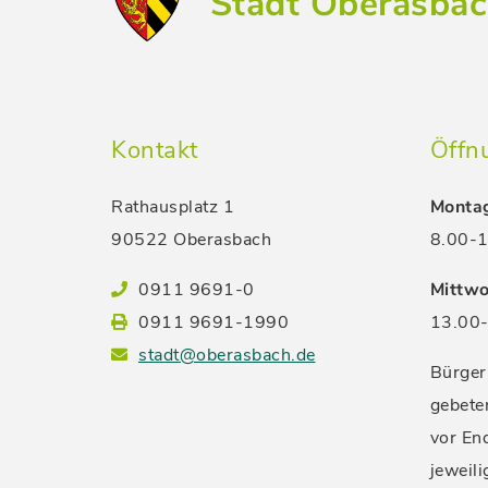
Stadt Oberasba
Kontakt
Öffn
Rathausplatz 1
Montag
90522 Oberasbach
8.00-1
0911 9691-0
Mittwo
0911 9691-1990
13.00-
stadt@oberasbach.de
Bürger
gebete
vor En
jeweil