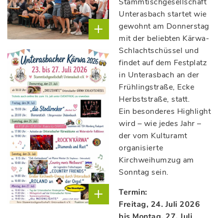
Stammtischgesellschaft
Unterasbach startet wie
gewohnt am Donnerstag
mit der beliebten Kärwa-
Schlachtschüssel und
Foto: (c)
findet auf dem Festplatz
Stadt
in Unterasbach an der
Oberasbach
Frühlingstraße, Ecke
Herbststraße, statt.
Ein besonderes Highlight
wird – wie jedes Jahr –
der vom Kulturamt
organisierte
Kirchweihumzug am
Sonntag sein.
Termin:
Freitag, 24. Juli 2026
bis Montag, 27. Juli