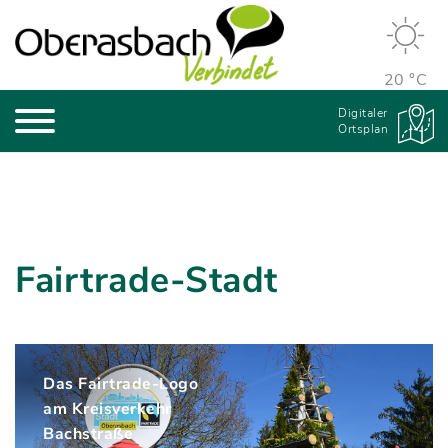
20 °C
Digitaler
Ortsplan
Fairtrade-Stadt
Das Fairtrade-Logo
am Kreisverkehr
Bachstraße