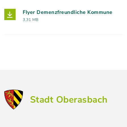
Flyer Demenzfreundliche Kommune
(Dateiname: Flyer_Demenzfreundliche_Ko
3,31 MB
Stadt Oberasbach