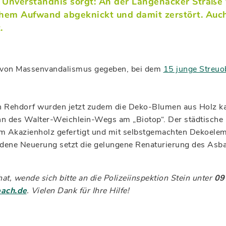
 Unverständnis sorgt: An der Langenäcker Straße 
chem Aufwand abgeknickt und damit zerstört. Au
.
all von Massenvandalismus gegeben, bei dem
15 junge Streu
ehdorf wurden jetzt zudem die Deko-Blumen aus Holz kapu
n des Walter-Weichlein-Wegs am „Biotop“. Der städtische B
m Akazienholz gefertigt und mit selbstgemachten Dekoelem
ndene Neuerung setzt die gelungene Renaturierung des Asba
t, wende sich bitte an die Polizeiinspektion Stein unter
09
ach.de
. Vielen Dank für Ihre Hilfe!