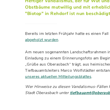
Heftiger Vandalismus, der für Wut und
Obstbäume mutwillig und mit erhebli
"Biotop" in Rehdorf ist nun beschädigt
Bereits im letzten Frühjahr hatte es einen F
abgeholzt wurden
.
Am neuen sogenannten Landschaftsrahmen in R
Einladung zu einem Erinnerungsfoto am Begin
„Grüße aus Oberasbach“ trägt, aus heimische
Tiefbauamtsleiters Marco Wolfstädter entsta
unseres aktuellen Mitteilungsblattes
.
Wer Hinweise zu diesen Vandalismus-Fällen ha
Stadt Oberasbach unter
tiefbauamt@oberasb