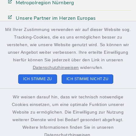
Metropolregion Nürnberg
Unsere Partner im Herzen Europas
Mit Ihrer Zustimmung verwenden wir auf dieser Website sog.
Tracking-Cookies, die es uns ermöglichen besser zu
facebook
instagram
verstehen, wie unsere Website genutzt wird. So können wir
unser Angebot weiter verbessern. Ihre erteilte Einwilligung
hierfür können Sie jederzeit über den Link in unseren
Datenschutzhinweisen
widerrufen.
Kontakt
ICH STIMME ZU
ICH STIMME NICHT ZU
Barrierefreiheit
Wir weisen darauf hin, dass wir technisch notwendige
Cookies einsetzen, um eine optimale Funktion unserer
Datenschutz
Website zu ermöglichen. Die Einwilligung zur Nutzung
weiterer Dienste wird bei Bedarf gesondert abgefragt.
Impressum
Weitere Informationen finden Sie in unseren
Sitemap
Datenschutzhinweisen
.