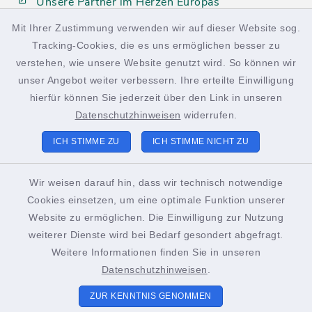
Unsere Partner im Herzen Europas
Mit Ihrer Zustimmung verwenden wir auf dieser Website sog.
Tracking-Cookies, die es uns ermöglichen besser zu
facebook
instagram
verstehen, wie unsere Website genutzt wird. So können wir
unser Angebot weiter verbessern. Ihre erteilte Einwilligung
hierfür können Sie jederzeit über den Link in unseren
Datenschutzhinweisen
widerrufen.
Kontakt
ICH STIMME ZU
ICH STIMME NICHT ZU
Barrierefreiheit
Wir weisen darauf hin, dass wir technisch notwendige
Cookies einsetzen, um eine optimale Funktion unserer
Datenschutz
Website zu ermöglichen. Die Einwilligung zur Nutzung
weiterer Dienste wird bei Bedarf gesondert abgefragt.
Impressum
Weitere Informationen finden Sie in unseren
Sitemap
Datenschutzhinweisen
.
ZUR KENNTNIS GENOMMEN
Cookie-Einstellungen