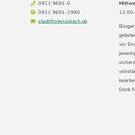
0911 9691-0
Mittwo
0911 9691-1990
13.00-
stadt@oberasbach.de
Bürger
gebete
vor En
jeweil
sicherz
vollstä
bearbe
Dank f