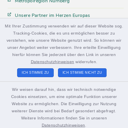
Metropolregion Nürnberg
Unsere Partner im Herzen Europas
Mit Ihrer Zustimmung verwenden wir auf dieser Website sog.
Tracking-Cookies, die es uns ermöglichen besser zu
facebook
instagram
verstehen, wie unsere Website genutzt wird. So können wir
unser Angebot weiter verbessern. Ihre erteilte Einwilligung
hierfür können Sie jederzeit über den Link in unseren
Datenschutzhinweisen
widerrufen.
Kontakt
ICH STIMME ZU
ICH STIMME NICHT ZU
Barrierefreiheit
Wir weisen darauf hin, dass wir technisch notwendige
Cookies einsetzen, um eine optimale Funktion unserer
Datenschutz
Website zu ermöglichen. Die Einwilligung zur Nutzung
weiterer Dienste wird bei Bedarf gesondert abgefragt.
Impressum
Weitere Informationen finden Sie in unseren
Sitemap
Datenschutzhinweisen
.