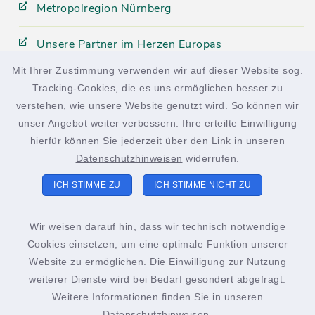
Metropolregion Nürnberg
Unsere Partner im Herzen Europas
Mit Ihrer Zustimmung verwenden wir auf dieser Website sog.
Tracking-Cookies, die es uns ermöglichen besser zu
facebook
instagram
verstehen, wie unsere Website genutzt wird. So können wir
unser Angebot weiter verbessern. Ihre erteilte Einwilligung
hierfür können Sie jederzeit über den Link in unseren
Datenschutzhinweisen
widerrufen.
Kontakt
ICH STIMME ZU
ICH STIMME NICHT ZU
Barrierefreiheit
Wir weisen darauf hin, dass wir technisch notwendige
Cookies einsetzen, um eine optimale Funktion unserer
Datenschutz
Website zu ermöglichen. Die Einwilligung zur Nutzung
weiterer Dienste wird bei Bedarf gesondert abgefragt.
Impressum
Weitere Informationen finden Sie in unseren
Sitemap
Datenschutzhinweisen
.