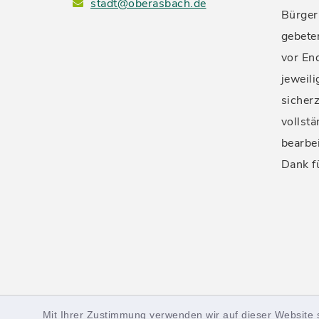
stadt@oberasbach.de
Bürger
gebete
vor En
jeweil
sicherz
vollstä
bearbe
Dank f
Mit Ihrer Zustimmung verwenden wir auf dieser Website 