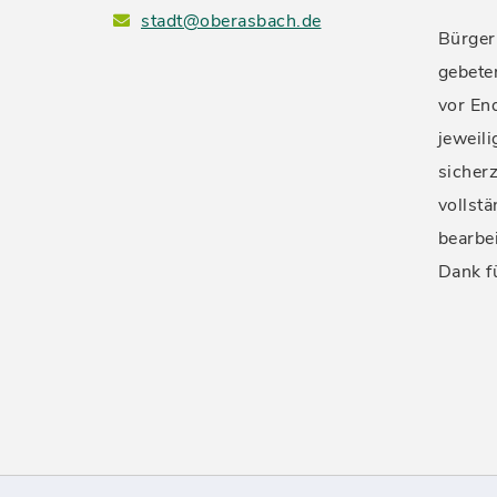
stadt@oberasbach.de
Bürger
gebete
vor En
jeweil
sicherz
vollstä
bearbe
Dank f