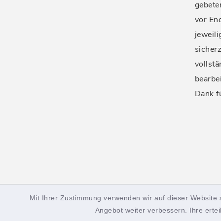
gebete
vor En
jeweil
sicherz
vollstä
bearbe
Dank f
Mit Ihrer Zustimmung verwenden wir auf dieser Website 
facebook
instagram
Angebot weiter verbessern. Ihre ertei