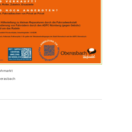
ohmarkt
berasbach