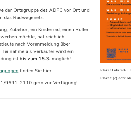
ve der Ortsgruppe des ADFC vor Ort und
um das Radwegenetz.
ng, Zubehör, ein Kinderrad, einen Roller
werben möchte, hat reichlich
vatleute nach Voranmeldung über
 Teilnahme als Verkäufer wird ein
ldung ist
bis zum 15.3.
möglich!
ingungen
finden Sie hier.
Plakat Fahrrad-Fl
Plakat: (c) adfc o
911/9691-2110 gern zur Verfügung!