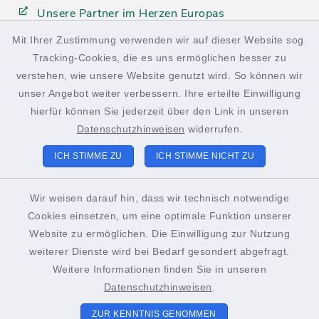
Unsere Partner im Herzen Europas
Mit Ihrer Zustimmung verwenden wir auf dieser Website sog.
Tracking-Cookies, die es uns ermöglichen besser zu
facebook
instagram
verstehen, wie unsere Website genutzt wird. So können wir
unser Angebot weiter verbessern. Ihre erteilte Einwilligung
hierfür können Sie jederzeit über den Link in unseren
Datenschutzhinweisen
widerrufen.
Kontakt
ICH STIMME ZU
ICH STIMME NICHT ZU
Barrierefreiheit
Wir weisen darauf hin, dass wir technisch notwendige
Cookies einsetzen, um eine optimale Funktion unserer
Datenschutz
Website zu ermöglichen. Die Einwilligung zur Nutzung
weiterer Dienste wird bei Bedarf gesondert abgefragt.
Impressum
Weitere Informationen finden Sie in unseren
Sitemap
Datenschutzhinweisen
.
ZUR KENNTNIS GENOMMEN
Cookie-Einstellungen