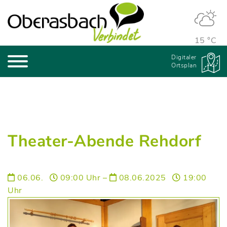
15 °C
Digitaler
Ortsplan
Theater-Abende Rehdorf
06.06.
09:00 Uhr –
08.06.2025
19:00
Uhr