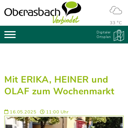
33 °C
Digitaler
Ortsplan
Mit ERIKA, HEINER und
OLAF zum Wochenmarkt
16.05.2025
11:00 Uhr